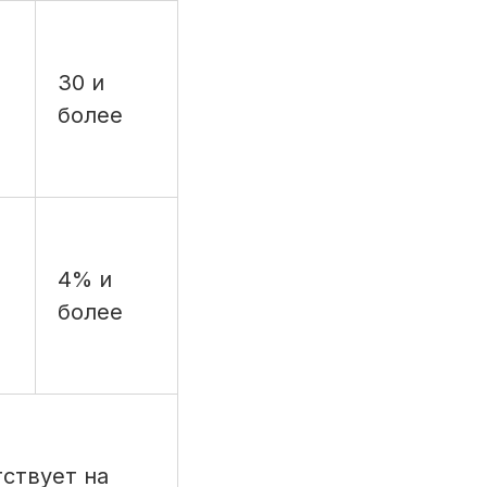
30 и
более
4% и
более
тствует на