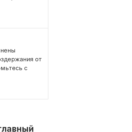
енены
оздержания от
омьтесь с
главный