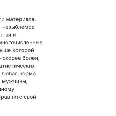
ти материала.
ы, незыблемое
нная и
 многочисленные
выше которой
 скорее болен,
татистических
: любая норма
т мужчины,
иному
Сравните свой