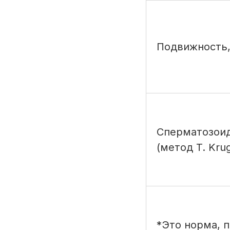
Подвижность,
Сперматозоид
(метод T. Krug
*Это норма, п