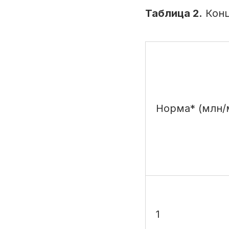
Таблица 2.
Конц
Норма* (млн/
1