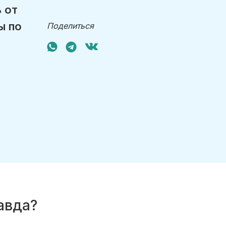
 от
ы по
Поделиться
авда?