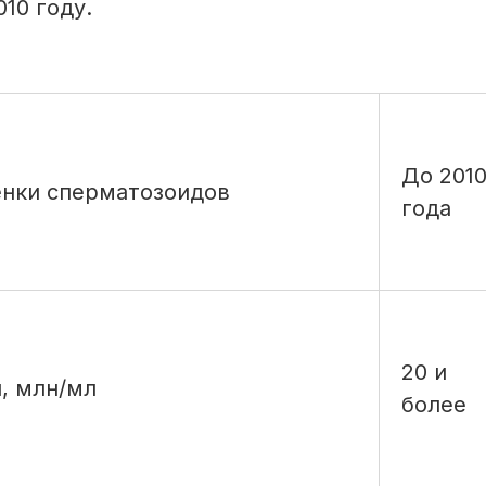
10 году.
До 201
нки сперматозоидов
года
20 и
, млн/мл
более