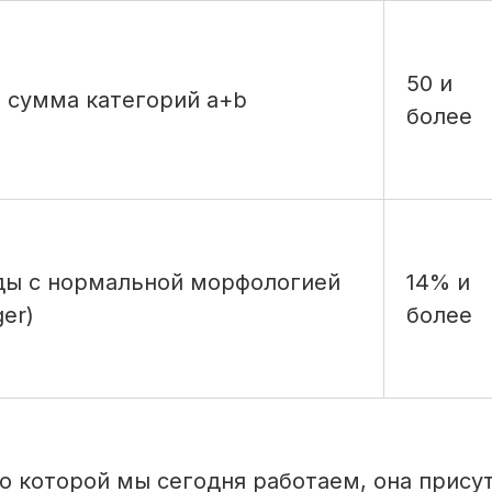
50 и
 сумма категорий a+b
более
ы с нормальной морфологией
14% и
er)
более
о которой мы сегодня работаем, она прису