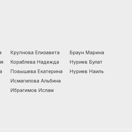
а
Крупнова Елизавета
Браун Марина
ия
Кораблева Надежда
Нуриев Булат
а
Повышева Екатерина
Нуриев Наиль
Исмагилова Альбина
Ибрагимов Ислам