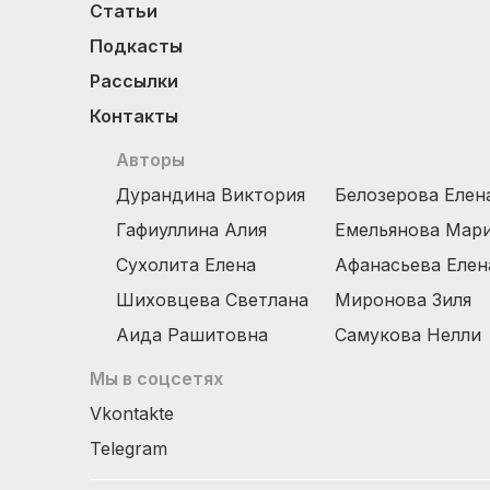
Статьи
Подкасты
Рассылки
Контакты
Авторы
Дурандина Виктория
Белозерова Елен
Гафиуллина Алия
Емельянова Мар
Сухолита Елена
Афанасьева Елен
Шиховцева Светлана
Миронова Зиля
Аида Рашитовна
Самукова Нелли
Мы в соцсетях
Vkontakte
Telegram