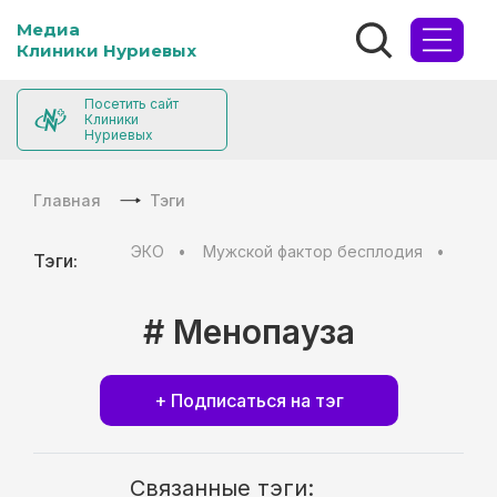
Медиа
Клиники Нуриевых
Посетить сайт
Клиники
Нуриевых
Главная
Тэги
ЭКО
Мужской фактор бесплодия
Муж
Тэги:
# Менопауза
+ Подписаться на тэг
Связанные тэги: