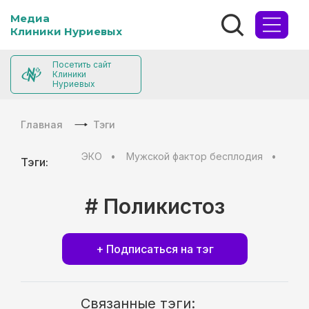
Медиа
Клиники Нуриевых
Посетить сайт
Клиники
Нуриевых
Главная
Тэги
ЭКО
Мужской фактор бесплодия
Муж
Тэги:
# Поликистоз
+ Подписаться на тэг
Связанные тэги: