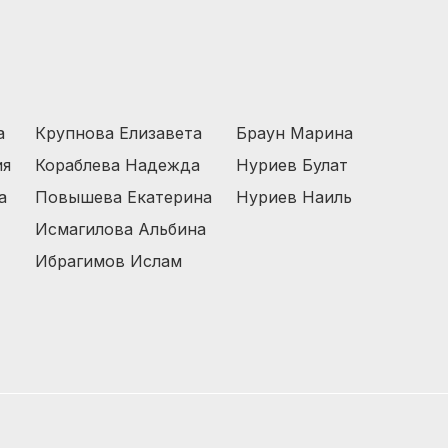
а
Крупнова Елизавета
Браун Марина
ия
Кораблева Надежда
Нуриев Булат
а
Повышева Екатерина
Нуриев Наиль
Исмагилова Альбина
Ибрагимов Ислам