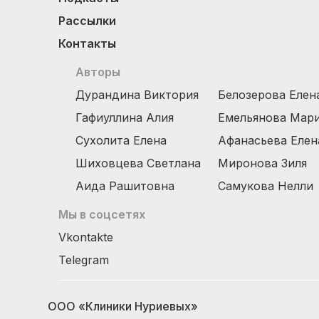
Рассылки
Контакты
Авторы
Дурандина Виктория
Белозерова Елен
Гафиуллина Алия
Емельянова Мар
Сухолита Елена
Афанасьева Елен
Шиховцева Светлана
Миронова Зиля
Аида Рашитовна
Самукова Нелли
Мы в соцсетях
Vkontakte
Telegram
ООО «Клиники Нуриевых»