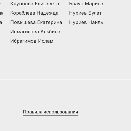
а
Крупнова Елизавета
Браун Марина
ия
Кораблева Надежда
Нуриев Булат
а
Повышева Екатерина
Нуриев Наиль
Исмагилова Альбина
Ибрагимов Ислам
Правила использования