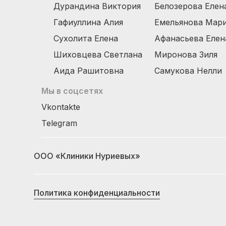
Дурандина Виктория
Белозерова Елен
Гафиуллина Алия
Емельянова Мар
Сухолита Елена
Афанасьева Елен
Шиховцева Светлана
Миронова Зиля
Аида Рашитовна
Самукова Нелли
Мы в соцсетях
Vkontakte
Telegram
ООО «Клиники Нуриевых»
Политика конфиденциальности