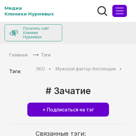
Медиа
Клиники Нуриевых
Посетить сайт
Клиники
Нуриевых
Главная
Тэги
ЭКО
Мужской фактор бесплодия
Муж
Тэги:
# Зачатие
+ Подписаться на тэг
Связанные тэги: