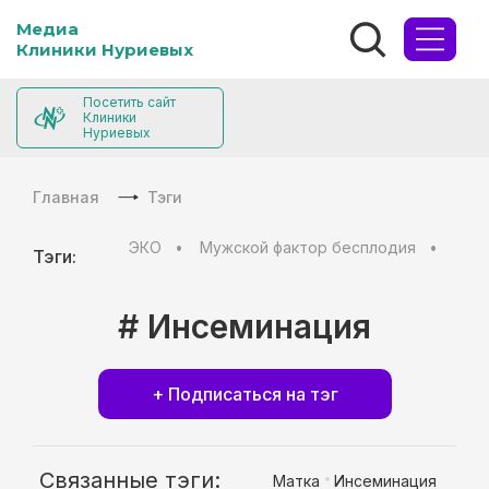
Медиа
Клиники Нуриевых
Посетить сайт
Клиники
Нуриевых
Главная
Тэги
ЭКО
Мужской фактор бесплодия
Муж
Тэги:
# Инсеминация
+ Подписаться на тэг
Связанные тэги:
Матка
Инсеминация