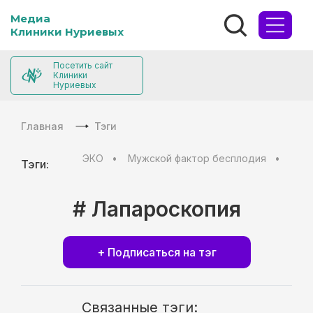
Медиа
Клиники Нуриевых
Посетить сайт
Клиники
Нуриевых
Главная
Тэги
ЭКО
Мужской фактор бесплодия
Муж
Тэги:
# Лапароскопия
+ Подписаться на тэг
Связанные тэги: