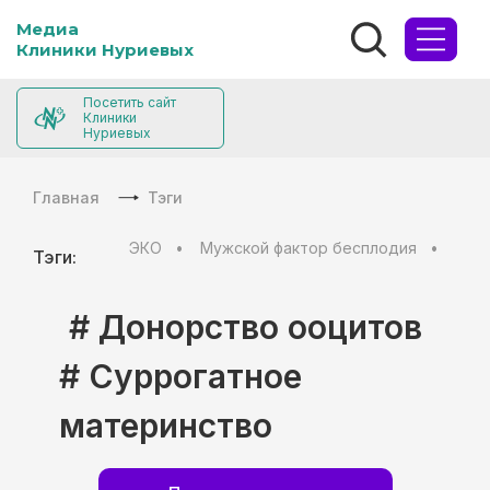
Медиа
Клиники Нуриевых
Посетить сайт
Клиники
Нуриевых
Главная
Тэги
ЭКО
Мужской фактор бесплодия
Муж
Тэги:
# Донорство ооцитов
# Суррогатное
материнство