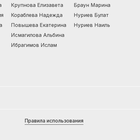
а
Крупнова Елизавета
Браун Марина
ия
Кораблева Надежда
Нуриев Булат
а
Повышева Екатерина
Нуриев Наиль
Исмагилова Альбина
Ибрагимов Ислам
Правила использования