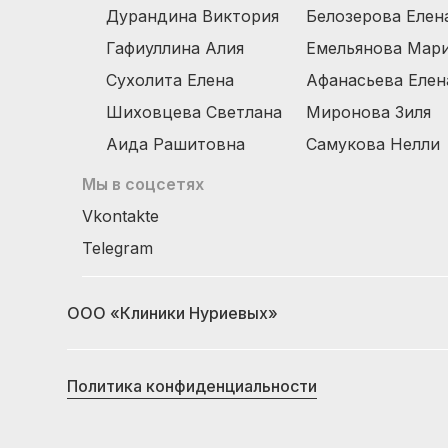
Дурандина Виктория
Белозерова Елен
Гафиуллина Алия
Емельянова Мар
Сухолита Елена
Афанасьева Елен
Шиховцева Светлана
Миронова Зиля
Аида Рашитовна
Самукова Нелли
Мы в соцсетях
Vkontakte
Telegram
ООО «Клиники Нуриевых»
Политика конфиденциальности