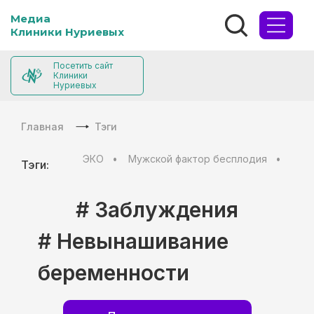
Медиа
Клиники Нуриевых
Посетить сайт
Клиники
Нуриевых
Главная
Тэги
ЭКО
Мужской фактор бесплодия
Муж
Тэги:
# Заблуждения
# Невынашивание
беременности