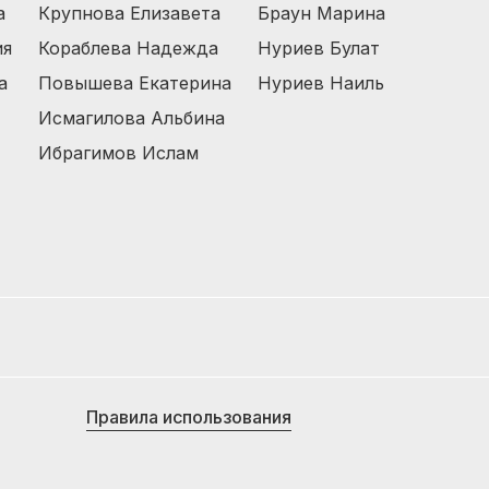
а
Крупнова Елизавета
Браун Марина
ия
Кораблева Надежда
Нуриев Булат
а
Повышева Екатерина
Нуриев Наиль
Исмагилова Альбина
Ибрагимов Ислам
Правила использования