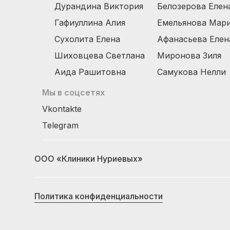
Дурандина Виктория
Белозерова Елен
Гафиуллина Алия
Емельянова Мар
Сухолита Елена
Афанасьева Елен
Шиховцева Светлана
Миронова Зиля
Аида Рашитовна
Самукова Нелли
Мы в соцсетях
Vkontakte
Telegram
ООО «Клиники Нуриевых»
Политика конфиденциальности