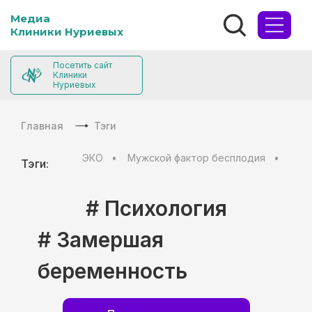
Медиа
Клиники Нуриевых
Посетить сайт
Клиники
Нуриевых
Главная
Тэги
ЭКО
Мужской фактор бесплодия
Муж
Тэги:
# Психология
# Замершая
беременность