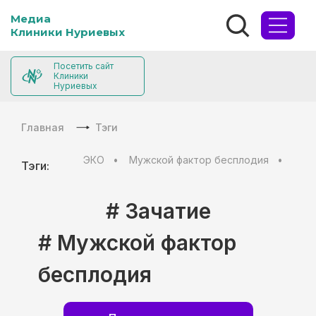
Медиа
Клиники Нуриевых
Посетить сайт
Клиники
Нуриевых
Главная
Тэги
ЭКО
Мужской фактор бесплодия
Муж
Тэги:
# Зачатие
# Мужской фактор
бесплодия