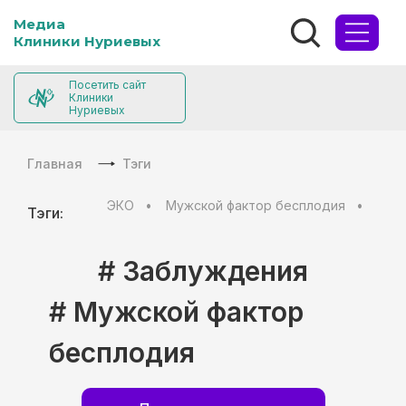
Медиа
Клиники Нуриевых
Посетить сайт
Клиники
Нуриевых
Главная
Тэги
ЭКО
Мужской фактор бесплодия
Муж
Тэги:
# Заблуждения
# Мужской фактор
бесплодия