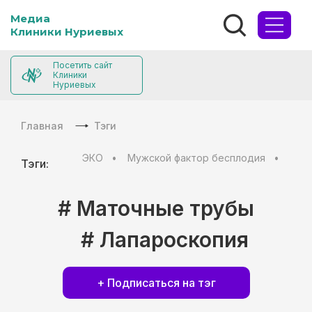
Медиа
Клиники Нуриевых
Посетить сайт
Клиники
Нуриевых
Главная
Тэги
ЭКО
Мужской фактор бесплодия
Муж
Тэги:
# Маточные трубы
# Лапароскопия
+ Подписаться на тэг