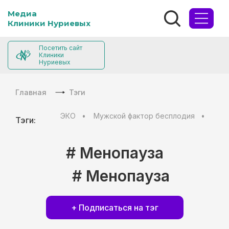
Медиа
Клиники Нуриевых
Посетить сайт
Клиники
Нуриевых
Главная
Тэги
ЭКО
Мужской фактор бесплодия
Муж
Тэги:
# Менопауза
# Менопауза
+ Подписаться на тэг