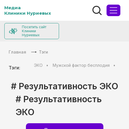
Медиа
Клиники Нуриевых
Посетить сайт
Клиники
Нуриевых
Главная
Тэги
ЭКО
Мужской фактор бесплодия
Муж
Тэги:
# Результативность ЭКО
# Результативность
ЭКО