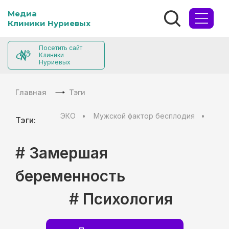
Медиа
Клиники Нуриевых
Посетить сайт
Клиники
Нуриевых
Главная
Тэги
ЭКО
Мужской фактор бесплодия
Муж
Тэги:
# Замершая
беременность
# Психология