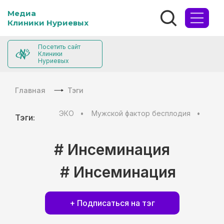
Медиа
Клиники Нуриевых
Посетить сайт
Клиники
Нуриевых
Главная
Тэги
ЭКО
Мужской фактор бесплодия
Муж
Тэги:
# Инсеминация
# Инсеминация
+ Подписаться на тэг