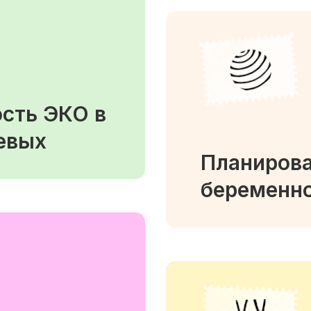
ость ЭКО в
евых
Планиров
беременн