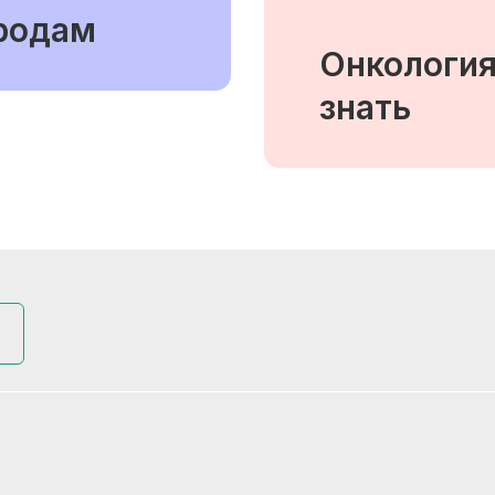
 родам
Онкологи
знать