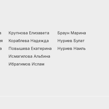
а
Крупнова Елизавета
Браун Марина
ия
Кораблева Надежда
Нуриев Булат
а
Повышева Екатерина
Нуриев Наиль
Исмагилова Альбина
Ибрагимов Ислам