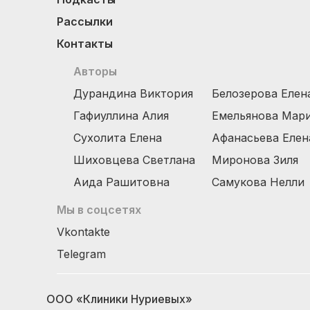
Рассылки
Контакты
Авторы
Дурандина Виктория
Белозерова Елен
Гафиуллина Алия
Емельянова Мар
Сухолита Елена
Афанасьева Елен
Шиховцева Светлана
Миронова Зиля
Аида Рашитовна
Самукова Нелли
Мы в соцсетях
Vkontakte
Telegram
ООО «Клиники Нуриевых»