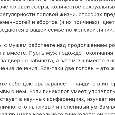
очеполовой сферы, количестве сексуальных
 регулярности половой жизни, способах пре
менностей и абортов (и их причинах), диете
редаются в вашей семье по женской линии.
ы с мужем работаете над продолжением род
га вместе. Пусть муж подождет окончания 
 за дверью кабинета, а затем вы вместе в
чение лечения. Все-таки две головы – это ж
те себе доктора заранее — найдите в инте
ывы о нем. Если гинеколог умеет управлять
аствует в научных конференциях, изучает и
отлично, его пытливый и неленивый ум Вам в
бая примета идеального гинеколога: он обя