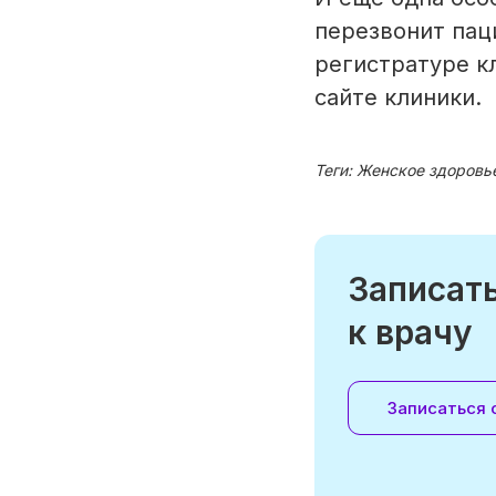
перезвонит пац
регистратуре к
сайте клиники.
Теги:
Женское здоровь
Записат
к врачу
Записаться 