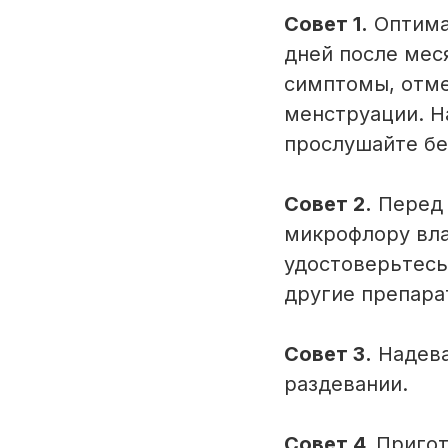
Совет 1.
Оптимал
дней после мес
симптомы, отме
менструации. Н
прослушайте бе
Совет 2.
Перед 
микрофлору вла
удостоверьтесь
другие препара
Совет 3.
Надева
раздевании.
Совет 4.
Пригот