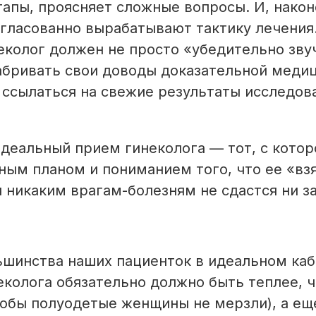
апы, проясняет сложные вопросы. И, након
огласованно вырабатывают тактику лечения
колог должен не просто «убедительно звуч
абривать свои доводы доказательной меди
 ссылаться на свежие результаты исследов
идеальный прием гинеколога — тот, с котор
ным планом и пониманием того, что ее «вз
ч никаким врагам-болезням не сдастся ни за
шинства наших пациенток в идеальном каб
еколога обязательно должно быть теплее, ч
обы полуодетые женщины не мерзли), а еще