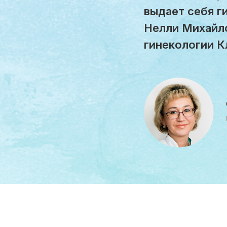
выдает себя г
Нелли Михайло
гинекологии К