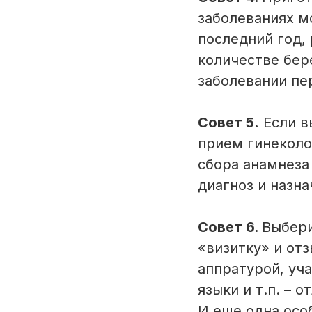
заболеваниях м
последний год,
количестве бере
заболевании пе
Совет 5.
Если в
прием гинеколо
сбора анамнеза
диагноз и назна
Совет 6.
Выбери
«визитку» и отз
аппратурой, уч
языки и т.п. – 
И еще одна осо