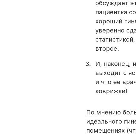
обсуждает эт
пациентка с
хороший гине
уверенно сд
статистикой,
второе.
И, наконец, 
выходит с яс
и что ее вра
коврижки!
По мнению боль
идеального гин
помещениях (чт