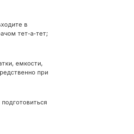
входите в
ачом тет-а-тет;
тки, емкости,
средственно при
 подготовиться