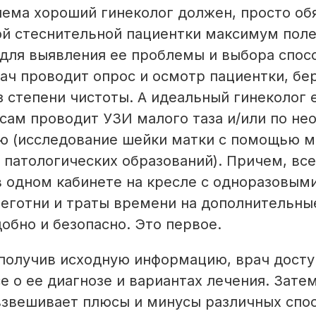
ема хороший гинеколог должен, просто обя
ой стеснительной пациентки максимум пол
для выявления ее проблемы и выбора спосо
ач проводит опрос и осмотр пациентки, бе
 степени чистоты. А идеальный гинеколог 
сам проводит УЗИ малого таза и/или по не
ю (исследование шейки матки с помощью м
патологических образований). Причем, все
в одном кабинете на кресле с одноразовым
беготни и траты времени на дополнительны
обно и безопасно. Это первое.
 получив исходную информацию, врач досту
е о ее диагнозе и вариантах лечения. Зате
взвешивает плюсы и минусы различных спос