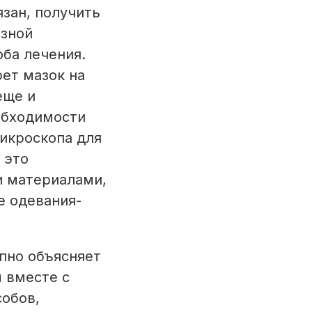
зан, получить
езной
ба лечения.
рет мазок на
еще и
обходимости
икроскопа для
 это
и материалами,
е одевания-
пно объясняет
м вместе с
обов,