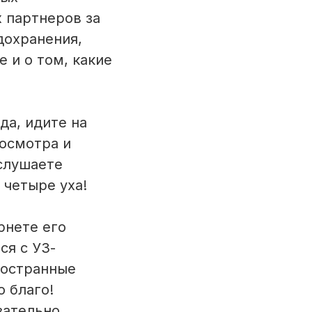
 партнеров за
дохранения,
 и о том, какие
а, идите на
осмотра и
ыслушаете
 четыре уха!
рнете его
ся с УЗ-
ностранные
о благо!
зательно