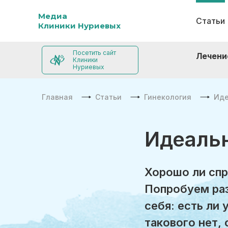
Медиа
Статьи
Клиники Нуриевых
Посетить сайт
Лечени
Клиники
Нуриевых
Главная
Статьи
Гинекология
Иде
Идеаль
Хорошо ли спр
Попробуем раз
себя: есть ли 
такового нет,