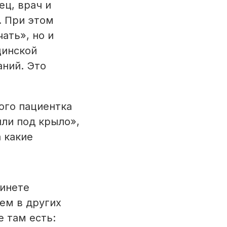
ец, врач и
. При этом
ать», но и
цинской
аний. Это
ого пациентка
яли под крыло»,
 какие
инете
ем в других
 там есть: