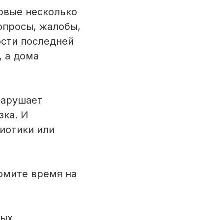
рвые несколько
опросы, жалобы,
ости последней
 а дома
нарушает
зка. И
иотики или
омите время на
ных