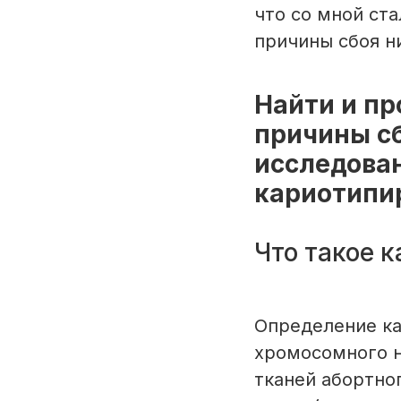
что со мной ста
причины сбоя ни
Найти и п
причины сб
исследован
кариотипи
Что такое к
Определение ка
хромосомного н
тканей абортно