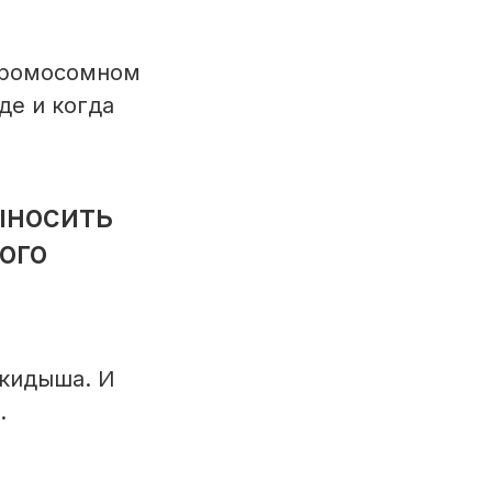
 хромосомном
де и когда
ыносить
ого
ыкидыша. И
.