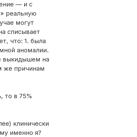
ение — и с
и» реальную
учае могут
на списывает
, что: 1. была
мной аномалии.
м выкидышем на
им же причинам
, то в 75%
лее) клинически
му именно я?