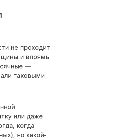
м
сти не проходит
нщины и впрямь
есячные —
тали таковыми
енной
атку или даже
огда, когда
ых), но какой-