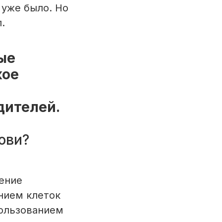
о уже было. Но
.
ые
кое
дителей.
ови?
ение
нием клеток
пользованием