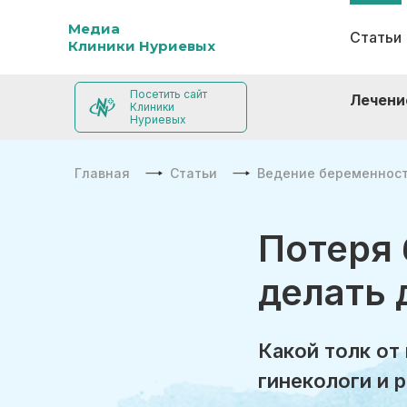
Медиа
Статьи
Клиники Нуриевых
Посетить сайт
Лечени
Клиники
Нуриевых
Главная
Статьи
Ведение беременнос
Потеря 
делать
Какой толк от
гинекологи и 