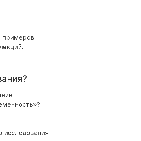
х примеров
лекций.
вания?
ение
еменность»?
о исследования