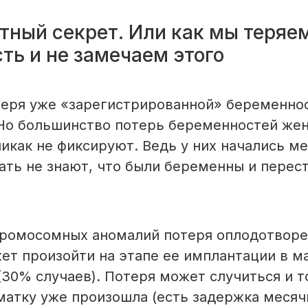
тный секрет. Или как мы теряе
ть и не замечаем этого
теря уже «зарегистрированной» беременно
Но большинство потерь беременностей же
никак не фиксируют. Ведь у них начались м
нать не знают, что были беременны и перес
хромосомных аномалий потеря оплодотвор
ет произойти на этапе ее имплантации в м
(30% случаев). Потеря может случиться и т
матку уже произошла (есть задержка месячн