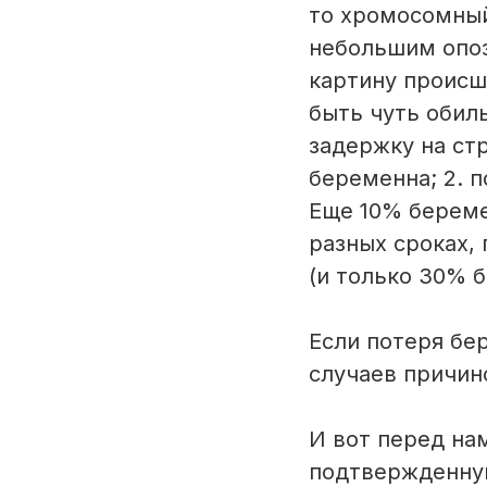
то хромосомный
небольшим опо
картину происш
быть чуть обил
задержку на стр
беременна; 2. 
Еще 10% берем
разных сроках,
(и только 30% 
Если потеря бе
случаев причин
И вот перед на
подтвержденную