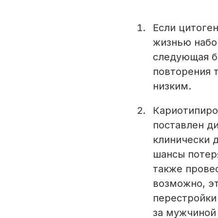
Если цитоге
жизнью набор
следующая бе
повторения т
низким.
Кариотипиро
поставлен ди
клинически 
шансы потер
также прове
возможно, э
перестройки
за мужчиной