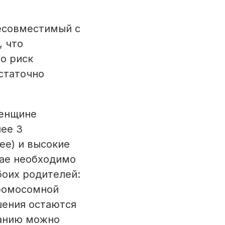
есовместимый с
, что
о риск
статочно
женщине
нее 3
ее) и высокие
ае необходимо
оих родителей:
хромосомной
шения остаются
ванию можно