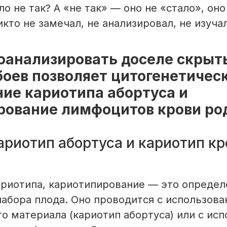
ло не так? А «не так» — оно не «стало», он
кто не замечал, не анализировал, не изучал
роанализировать доселе скрыт
оев позволяет цитогенетичес
ие кариотипа абортуса и
рование лимфоцитов крови ро
ариотип абортуса и кариотип кр
риотипа, кариотипирование — это определ
абора плода. Оно проводится с использова
го материала (кариотип абортуса) или с ис