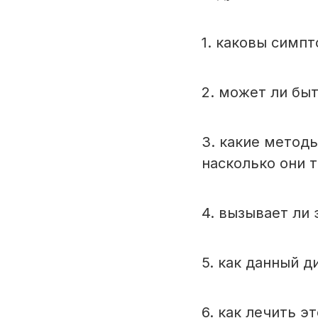
1. каковы симп
2. может ли бы
3. какие метод
насколько они 
4. вызывает ли
5. как данный 
6. как лечить э