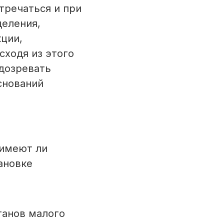
тречаться и при
деления,
ции,
сходя из этого
дозревать
снований
 имеют ли
ановке
ганов малого