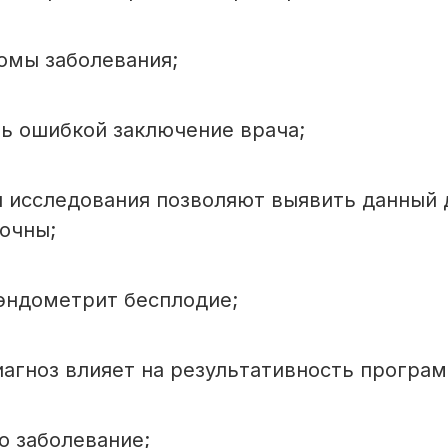
томы заболевания;
ть ошибкой заключение врача;
ы исследования позволяют выявить данный 
точны;
 эндометрит бесплодие;
диагноз влияет на результативность програ
то заболевание;