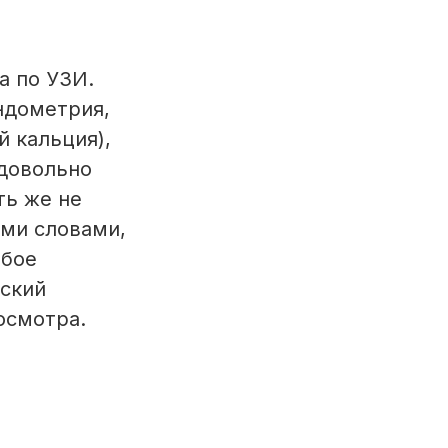
а по УЗИ.
ндометрия,
й кальция),
 довольно
ть же не
ыми словами,
юбое
еский
осмотра.