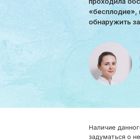
проходила обс
«бесплодие», 
обнаружить з
Наличие данног
задуматься о н