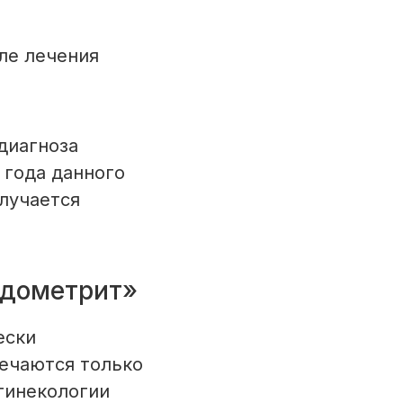
ле лечения
диагноза
 года данного
лучается
ндометрит»
ески
речаются только
гинекологии